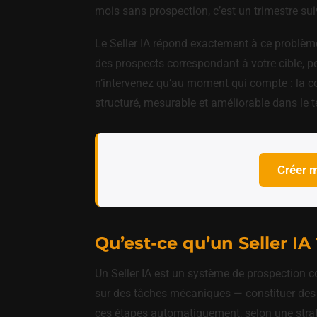
mois sans prospection, c’est un trimestre su
Le Seller IA répond exactement à ce problème 
des prospects correspondant à votre cible, p
n’intervenez qu’au moment qui compte : la c
structuré, mesurable et améliorable dans le 
Créer 
Qu’est-ce qu’un Seller IA 
Un Seller IA est un système de prospection c
sur des tâches mécaniques — constituer des li
ces étapes automatiquement, selon une strat