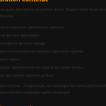
l qu’on abandonne au premier doute. Chaque Seller IA est donc l
ntonnoir :
otre prospection, semaine par semaine ;
et de votre délivrabilité ;
ssages et de votre ciblage ;
des conversations en créneaux dans votre agenda ;
nus clients ;
arer objectivement ce canal à vos autres leviers ;
eur qui compte vraiment au final.
ion continue : chaque mois, les messages les moins performants 
ent plus rentable campagne après campagne.