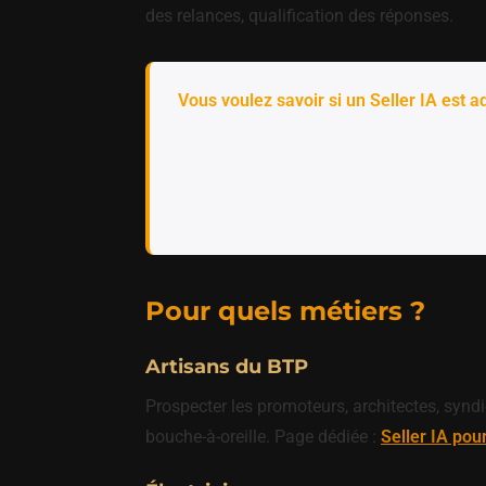
des relances, qualification des réponses.
Vous voulez savoir si un Seller IA est ad
Pour quels métiers ?
Artisans du BTP
Prospecter les promoteurs, architectes, synd
bouche-à-oreille. Page dédiée :
Seller IA pou