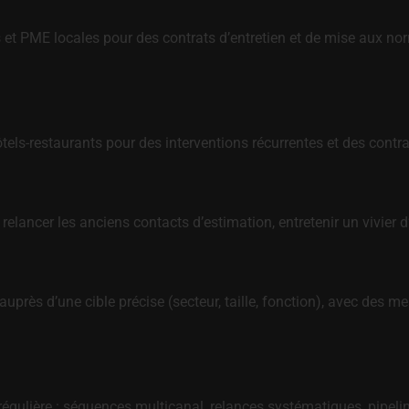
 et PME locales pour des contrats d’entretien et de mise aux no
tels-restaurants pour des interventions récurrentes et des cont
 relancer les anciens contacts d’estimation, entretenir un vivier d
près d’une cible précise (secteur, taille, fonction), avec des me
gulière : séquences multicanal, relances systématiques, pipeline