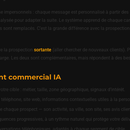
se impersonnels : chaque message est personnalisé à partir des d
 analysée pour adapter la suite. Le système apprend de chaque 
 sont remplacés. C’est la grande différence avec la prospection 
ère la prospection
sortante
(aller chercher de nouveaux clients). 
arge. Les deux sont complémentaires, mais répondent à des beso
ent commercial IA
re cible : métier, taille, zone géographique, signaux d’intérêt.
 téléphone, site web, informations contextuelles utiles à la pers
 chaque prospect — son activité, sa ville, son site, ses avis clien
uences progressives, à un rythme naturel qui protège votre délivr
ersations téléphoniques, adaptés à chaque segment de cible.