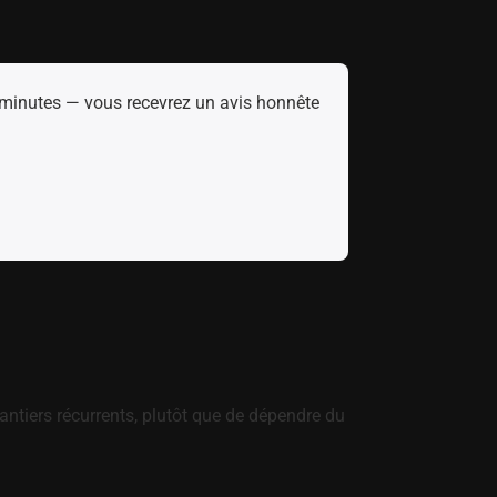
2 minutes — vous recevrez un avis honnête
antiers récurrents, plutôt que de dépendre du