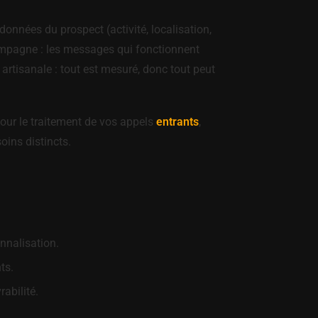
onnées du prospect (activité, localisation,
campagne : les messages qui fonctionnent
artisanale : tout est mesuré, donc tout peut
Pour le traitement de vos appels
entrants
,
ins distincts.
onnalisation.
ts.
abilité.