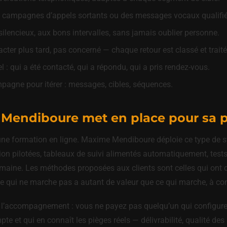
s campagnes d’appels sortants ou des messages vocaux qualifié
silencieux, aux bons intervalles, sans jamais oublier personne.
acter plus tard, pas concerné — chaque retour est classé et traité
 : qui a été contacté, qui a répondu, qui a pris rendez-vous.
agne pour itérer : messages, cibles, séquences.
endiboure met en place pour sa pr
une formation en ligne. Maxime Mendiboure déploie ce type de sy
n pilotées, tableaux de suivi alimentés automatiquement, test
aine. Les méthodes proposées aux clients sont celles qui ont d
ce qui ne marche pas a autant de valeur que ce qui marche, à con
 l’accompagnement : vous ne payez pas quelqu’un qui configure u
pte et qui en connaît les pièges réels — délivrabilité, qualité de