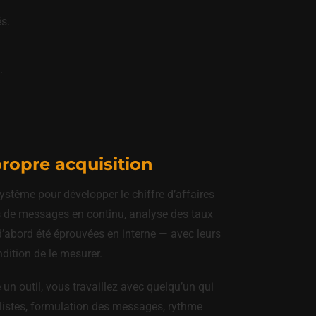
s.
.
opre acquisition
stème pour développer le chiffre d’affaires
s de messages en continu, analyse des taux
’abord été éprouvées en interne — avec leurs
dition de le mesurer.
n outil, vous travaillez avec quelqu’un qui
s listes, formulation des messages, rythme