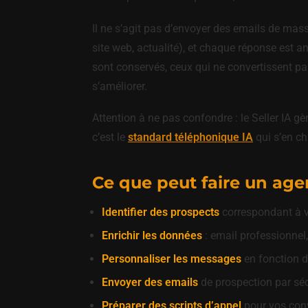
Il ne s’agit pas d’envoyer des emails de mas
site web, actualité), et chaque réponse est
sont conservés, ceux qui ne convertissent pas
s’améliorer.
Attention à ne pas confondre : le Seller IA g
c’est le
standard téléphonique IA
qui s’en ch
Ce que peut faire un ag
Identifier des prospects
correspondant à vot
Enrichir les données
: email professionnel,
Personnaliser les messages
en fonction de
Envoyer des emails
de prospection par séq
Préparer des scripts d’appel
pour vos conv