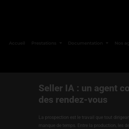
Accueil
Prestations
Documentation
Nos ag
Seller IA : un agent 
des rendez-vous
La prospection est le travail que tout dirige
manque de temps. Entre la production, les de