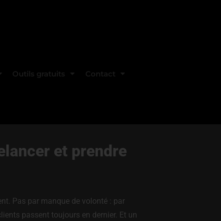
Outils gratuits
Contact
elancer et prendre
ment. Pas par manque de volonté : par
ients passent toujours en dernier. Et un