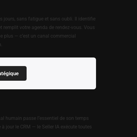
ours, sans fatigue et sans oubli. Il identifie
 et remplit votre agenda de rendez-vous. Vous
de plus — c’est un canal commercial
n.
atégique
cial humain passe l’essentiel de son temps
 à jour le CRM — le Seller IA exécute toutes