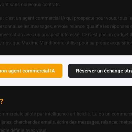
ivant sans nouveaux contrats.
: c’est un agent commercial IA qui prospecte pour vous, tous les j
ersonnalise les messages, envoie, relance, qualifie les réponses
onversation avec un prospect intéressé. Ce n’est pas un gadget 
temps, que Maxime Mendiboure utilise pour sa propre acquisitio
mon agent commercial IA
Réserver un échange str
?
ommerciale piloté par intelligence artificielle. Là où un commer
stes, chercher des emails, écrire des messages, relancer, mettre
égie définie avec vous.