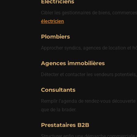
Électriciens
Cibler les gestionnaires de biens, commerces
électricien
.
Plombiers
Approcher syndics, agences de location et hô
Agences immobilières
Détecter et contacter les vendeurs potentiels,
Consultants
Remplir l’agenda de rendez-vous découverte au
que de la brader.
Prestataires B2B
Structurer enfin une démarche commerciale ré