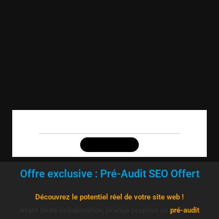
G
o
o
g
l
e
Offre exclusive : Pré-Audit SEO Offert
TOUS
IMAGES
ACTUALITÉS
Découvrez le potentiel réel de votre site web !
🔎
Avant toute collaboration, je vous propose un
pré-audit