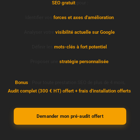
SEO gratuit
pour :
h
t
t
Identifier vos
forces et axes d’amélioration
.
p
s
:
Analyser votre
visibilité actuelle sur Google
.
/
/
w
Définir les
mots-clés à fort potentiel
.
w
w
.
Proposer une
stratégie personnalisée
.
m
o
n
s
Bonus
: Pour toute prestation SEO de plus de 4 mois,
i
Audit complet (300 € HT) offert + frais d’installation offerts
t
.
e
.
c
o
m
Demander mon pré-audit offert
V
o
t