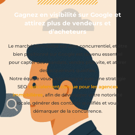
Gagnez en visibilité sur Google et
attirez plus de vendeurs et
d’acheteurs
Le marché immobilier est ultra concurrentiel, et être
bien positionné sur Google est devenu essentiel
pour capter des mandats, vendre plus vite, et attirer
des acquéreurs qualifiés.
Notre équipe vous accompagne avec une stratégie
SEO
spécialement conçue pour les agences
immobilières
, afin de développer votre notoriété
locale, générer des contacts qualifiés et vous
démarquer de la concurrence.