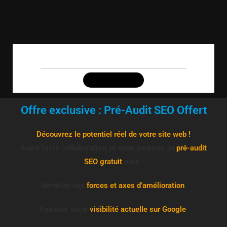
G
o
o
g
l
e
Offre exclusive : Pré-Audit SEO Offert
TOUS
IMAGES
ACTUALITÉS
Découvrez le potentiel réel de votre site web !
🔎
Avant toute collaboration, je vous propose un
pré-audit
SEO gratuit
pour :
h
t
t
Identifier vos
forces et axes d’amélioration
.
p
s
:
Analyser votre
visibilité actuelle sur Google
.
/
/