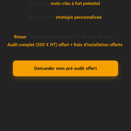
w
Définir les
mots-clés à fort potentiel
.
w
w
.
Proposer une
stratégie personnalisée
.
m
o
n
s
Bonus
: Pour toute prestation SEO de plus de 4 mois,
i
Audit complet (300 € HT) offert + frais d’installation offerts
t
.
e
.
c
o
m
Demander mon pré-audit offert
V
o
t
r
e
s
i
t
e