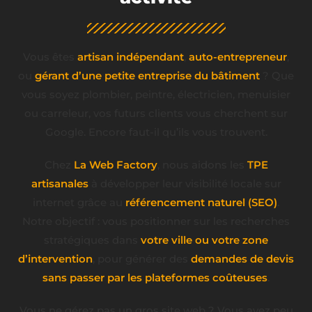
Vous êtes
artisan indépendant
,
auto-entrepreneur
,
ou
gérant d’une petite entreprise du bâtiment
? Que
vous soyez plombier, peintre, électricien, menuisier
ou carreleur, vos futurs clients vous cherchent sur
Google. Encore faut-il qu’ils vous trouvent.
Chez
La Web Factory
, nous aidons les
TPE
artisanales
à développer leur visibilité locale sur
internet grâce au
référencement naturel (SEO)
.
Notre objectif : vous positionner sur les recherches
stratégiques dans
votre ville ou votre zone
d’intervention
, pour générer des
demandes de devis
sans passer par les plateformes coûteuses
.
Vous ne gérez pas un gros site web ? Vous avez peu