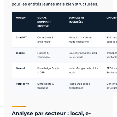
pour les entités jeunes mais bien structurées.
MOTEUR
SIGNAL
SOURCES FR
OPPORTU
DOMINANT
MOBILISÉES
OBSERVÉ
ChatGPT
Cohérence &
Mémoire + web en
Bâtir un
ancienneté
mode recherche
dans le 
Claude
Fiabilité &
Sources factuelles, peu
Transpa
vérifiabilité
de survente
vérifiabl
Gemini
Knowledge Graph
Index Google, avis, fiche
SEO loca
& GBP
locale
Busines
Perplexity
Extractibilité &
Pages web citées
Contenu f
fraîcheur
explicitement
structur
Analyse par secteur : local, e-