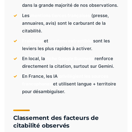
dans la grande majorité de nos observations.
Les
mentions tierces françaises
(presse,
annuaires, avis) sont le carburant de la
citabilité.
Fraîcheur
et
contenu extractible
sont les
leviers les plus rapides à activer.
En local, la
fiche Google Business
renforce
directement la citation, surtout sur Gemini.
En France, les IA
privilégient les sources
francophones
et utilisent langue + territoire
pour désambiguïser.
Classement des facteurs de
citabilité observés