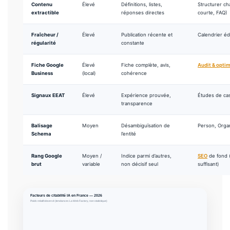
Contenu
Élevé
Définitions, listes,
Structurer c
extractible
réponses directes
courte, FAQ)
Fraîcheur /
Élevé
Publication récente et
Calendrier édi
régularité
constante
Fiche Google
Élevé
Fiche complète, avis,
Audit & opti
Business
(local)
cohérence
Signaux EEAT
Élevé
Expérience prouvée,
Études de cas
transparence
Balisage
Moyen
Désambiguïsation de
Person, Organ
Schema
l’entité
Rang Google
Moyen /
Indice parmi d’autres,
SEO
de fond 
brut
variable
non décisif seul
suffisant)
Facteurs de citabilité IA en France — 2026
Poids relatif observé (tendances La Web Factory, non statistique)