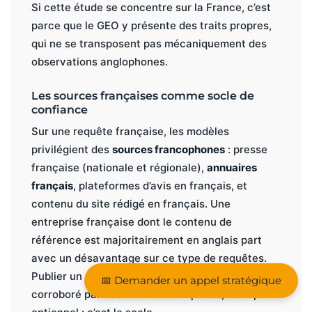
Si cette étude se concentre sur la France, c’est
parce que le GEO y présente des traits propres,
qui ne se transposent pas mécaniquement des
observations anglophones.
Les sources françaises comme socle de
confiance
Sur une requête française, les modèles
privilégient des
sources francophones
: presse
française (nationale et régionale),
annuaires
français
, plateformes d’avis en français, et
contenu du site rédigé en français. Une
entreprise française dont le contenu de
référence est majoritairement en anglais part
avec un désavantage sur ce type de requêtes.
Publier un
contenu de qualité en français
,
📅 Demander un appel stratégique
corroboré par des sources françaises, n’est pas