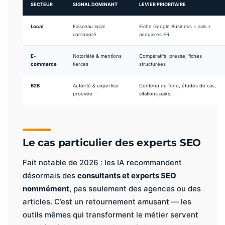
SECTEUR
SIGNAL DOMINANT
LEVIER PRIORITAIRE
Local
Faisceau local
Fiche Google Business + avis +
corroboré
annuaires FR
E-
Notoriété & mentions
Comparatifs, presse, fiches
commerce
tierces
structurées
B2B
Autorité & expertise
Contenu de fond, études de cas,
prouvée
citations pairs
Le cas particulier des experts SEO
Fait notable de 2026 : les IA recommandent
désormais des
consultants et experts SEO
nommément
, pas seulement des agences ou des
articles. C’est un retournement amusant — les
outils mêmes qui transforment le métier servent