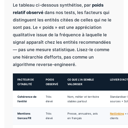
Le tableau ci-dessous synthétise, par
poids
relatif observé
dans nos tests, les facteurs qui
distinguent les entités citées de celles qui ne le
sont pas. Le « poids » est une appréciation
qualitative issue de la fréquence à laquelle le
signal apparaît chez les entités recommandées
— pas une mesure statistique. Lisez-le comme
une hiérarchie d’efforts, pas comme un
algorithme reverse-engineeré.
FACTEUR DE
POIDS
CE QUE L’IA SEMBLE
LEVIER D’AC
CITABILITÉ
OBSERVÉ
VALORISER
Cohérence de
Très
Nom, métier et territoire
Standardiser l
l’entité
élevé
stables partout
sources + S
Mentions
Très
Presse, annuaires, avis
Netlinking
+ r
tierces FR
élevé
en français
clients