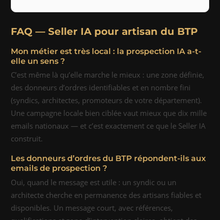
FAQ — Seller IA pour artisan du BTP
Mon métier est très local : la prospection IA a-t-
elle un sens ?
C’est même là qu’elle marche le mieux : une zone définie,
des donneurs d’ordres identifiables et en nombre fini
(syndics, architectes, promoteurs de votre département).
Une campagne locale bien ciblée vaut mieux que dix mille
emails nationaux — et c’est exactement ce que le Seller IA
construit.
Les donneurs d’ordres du BTP répondent-ils aux
emails de prospection ?
Oui, quand le message est utile : un syndic ou un
architecte cherche en permanence des artisans fiables et
disponibles. Un message court, avec références,