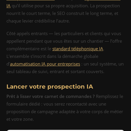
IA
qu’il utilise pour sa propre acquisition. La prospection
nourrit le court terme, le SEO construit le long terme, et
chaque levier crédibilise l’autre.
Côté appels entrants — les particuliers et clients qui vous
appellent pendant que vous êtes sur un chantier — l’offre
complémentaire est le
standard téléphonique IA
.
L’ensemble s’inscrit dans la démarche globale
d’
automatisation IA pour entreprises
: un seul système, un
seul tableau de suivi, entrant et sortant couverts.
Lancer votre prospection IA
Prêt à lisser votre carnet de commandes ?
Remplissez le
formulaire dédié : vous serez recontacté avec une
proposition de campagne adaptée à votre corps de métier
et votre zone.