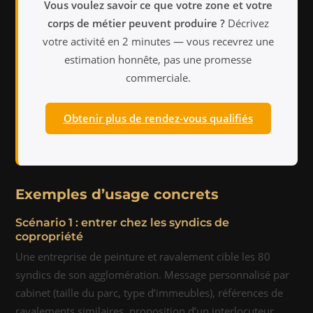
Vous voulez savoir ce que votre zone et votre
corps de métier peuvent produire ?
Décrivez
votre activité en 2 minutes — vous recevrez une
estimation honnête, pas une promesse
commerciale.
Obtenir plus de rendez-vous qualifiés
Exemples d’usage concrets
Scénario 1 : entrer chez les syndics de
copropriété
Une entreprise de peinture et ravalement cible les 80
syndics de son agglomération. Message personnalisé par
cabinet (taille du parc, type d’immeubles), références de
ravalements similaires, proposition d’un interlocuteur