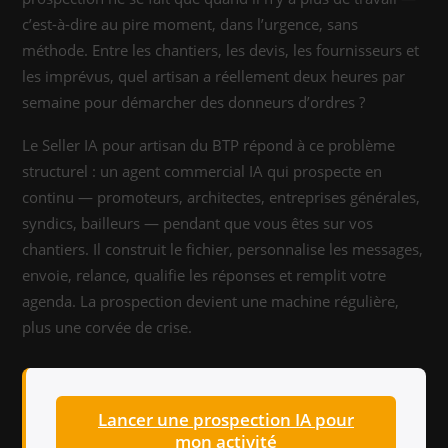
c’est-à-dire au pire moment, dans l’urgence, sans
méthode. Entre les chantiers, les devis, les fournisseurs et
les imprévus, quel artisan a réellement deux heures par
semaine pour démarcher des donneurs d’ordres ?
Le Seller IA pour artisan du BTP répond à ce problème
structurel : un agent commercial IA qui prospecte en
continu — promoteurs, architectes, entreprises générales,
syndics, bailleurs — pendant que vous êtes sur vos
chantiers. Il construit le fichier, personnalise les messages,
envoie, relance, qualifie les réponses et remplit votre
agenda. La prospection devient une machine régulière,
plus une corvée de crise.
Lancer une prospection IA pour
mon activité