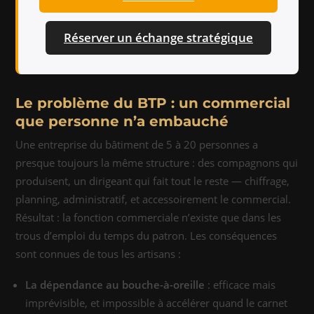
Réserver un échange stratégique
Le problème du BTP : un commercial
que personne n’a embauché
Une entreprise du bâtiment de 5 à 20 personnes a
presque toujours la même structure : des compagnons qui
produisent, un dirigeant qui fait tout le reste — chiffrage,
planning, administratif, et accessoirement le commercial.
Résultat : la fonction commerciale n’existe que dans les
trous d’emploi du temps du patron. Les conséquences
sont connues de tous les artisans :
La dépendance au bouche-à-oreille
: efficace mais
imprévisible, et impossible à accélérer quand le carnet