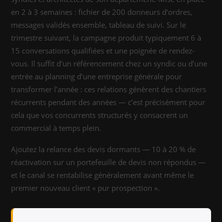
en 2 à 3 semaines : fichier de 200 donneurs d’ordres,
messages validés ensemble, tableau de suivi. Sur le
trimestre suivant, la campagne produit typiquement 6 à
15 conversations qualifiées et une poignée de rendez-
vous. Il suffit d’un référencement chez un syndic ou d’une
entrée au planning d’une entreprise générale pour
transformer l’année : ces relations génèrent des chantiers
récurrents pendant des années — c’est précisément pour
cela que vos concurrents structurés y consacrent un
commercial à temps plein.
Ajoutez la relance des devis dormants — 10 à 20 % de
réactivation sur un portefeuille de devis non répondus —
et le canal se rentabilise généralement avant même le
premier nouveau client « pur prospection ».