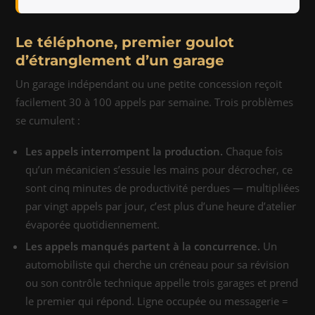
Le téléphone, premier goulot
d’étranglement d’un garage
Un garage indépendant ou une petite concession reçoit
facilement 30 à 100 appels par semaine. Trois problèmes
se cumulent :
Les appels interrompent la production.
Chaque fois
qu’un mécanicien s’essuie les mains pour décrocher, ce
sont cinq minutes de productivité perdues — multipliées
par vingt appels par jour, c’est plus d’une heure d’atelier
évaporée quotidiennement.
Les appels manqués partent à la concurrence.
Un
automobiliste qui cherche un créneau pour sa révision
ou son contrôle technique appelle trois garages et prend
le premier qui répond. Ligne occupée ou messagerie =