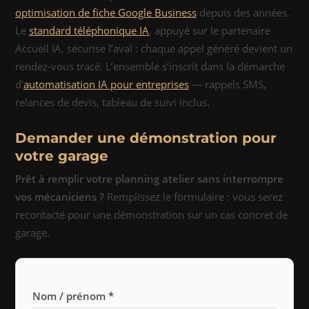
optimisation de fiche Google Business
depuis des années.
Le
standard téléphonique IA
, appuyé sur le partenaire
Accueil IA, sécurise l’aval : chaque appel généré devient un
rendez-vous tracé. L’ensemble s’inscrit dans la démarche
d’
automatisation IA pour entreprises
— rappels SMS,
relances de devis, tableau de suivi inclus.
Demander une démonstration pour
votre garage
Prêt à remplir votre planning atelier sans interrompre
vos mécaniciens ?
Remplissez le formulaire : vous serez
recontacté pour une démonstration sur un cas concret de
garage.
Nom / prénom *