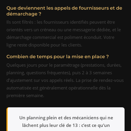
Que deviennent les appels de fournisseurs et de
démarchage ?
Ils sont filtrés : les fournisseurs identifiés peuvent être
orientés vers un créneau ou une messagerie dédiée, et le
démarchage commercial est poliment éconduit. Votre
ligne reste disponible pour les clients.
Combien de temps pour la mise en place ?
Quelques jours pour le paramétrage (prestations, durées,
planning, questions fréquentes), puis 2 à 3 semaines
d’ajustement sur vos appels réels. La prise de rendez-vous
automatisée est généralement opérationnelle dès la
première semaine.
Un planning plein et des mécaniciens qui ne
lâchent plus leur clé de 13 : c’est ce qu’un