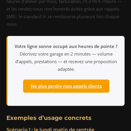
heures d’atelier par mois, facturables 70 à 90 € l’heure —
et les rendez-vous non honorés évités grâce aux rappels
SMS : le standard IA se rembourse plusieurs fois chaque
mois.
Votre ligne sonne occupé aux heures de pointe ?
Décrivez votre garage en 2 minutes — volume
d’appels, prestations — et recevez une proposition
adaptée.
Ne plus perdre mes appels clients
Exemples d’usage concrets
Scénario 1 : le lundi matin de rentrée