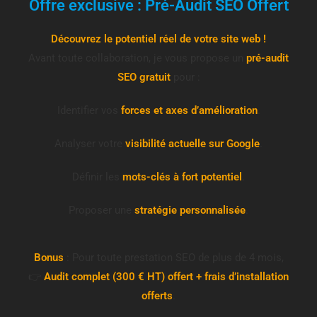
Offre exclusive : Pré-Audit SEO Offert
Découvrez le potentiel réel de votre site web !
Avant toute collaboration, je vous propose un
pré-audit
SEO gratuit
pour :
Identifier vos
forces et axes d’amélioration
.
Analyser votre
visibilité actuelle sur Google
.
Définir les
mots-clés à fort potentiel
.
Proposer une
stratégie personnalisée
.
Bonus
: Pour toute prestation SEO de plus de 4 mois,
👉
Audit complet (300 € HT) offert + frais d’installation
offerts
.