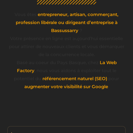
Vous êtes
entrepreneur, artisan, commerçant,
profession libérale ou dirigeant d’entreprise à
Bassussarry
?
Votre présence en ligne est aujourd’hui essentielle
pour attirer de nouveaux clients et vous démarquer
de la concurrence locale.
Basé au coeur du Pays Basque, chez
La Web
Factory
, nous vous aidons à exploiter tout le
potentiel du
référencement naturel (SEO)
pour
augmenter votre visibilité sur Google
.