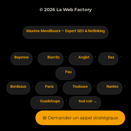
© 2026 La Web Factory
Maxime Mendiboure — Expert SEO & Netlinking
·
·
·
·
Bayonne
Biarritz
Anglet
Dax
Pau
·
·
·
·
Bordeaux
Paris
Toulouse
Nantes
·
Guadeloupe
tout voir →
📅 Demander un appel stratégique