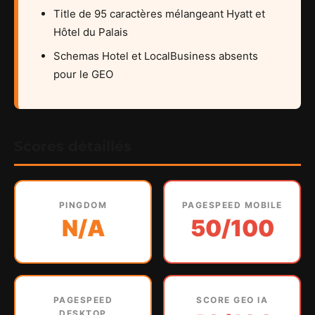
Title de 95 caractères mélangeant Hyatt et
Hôtel du Palais
Schemas Hotel et LocalBusiness absents
pour le GEO
Scores détaillés
PINGDOM
PAGESPEED MOBILE
N/A
50/100
PAGESPEED
SCORE GEO IA
DESKTOP