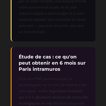
par un audit complet, une analyse fine de
votre concurrence locale, et un plan
d'action adapté à votre budget et à votre
maturité digitale. Vous travaillez en direct
avec moi — pas avec un junior, pas avec
un sous-traitant.
Étude de cas : ce qu'on
peut obtenir en 6 mois sur
Paris intramuros
Pour une PME parisienne que j'ai
accompagnée sur 6 mois, le résultat a été
sans appel :
trafic organique multiplié
par 3 à 5
,
plusieurs dizaines de mots-clés
stratégiques en top 10
(dont une partie