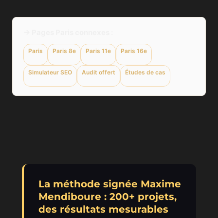
→ Pages Paris connexes :
Paris
Paris 8e
Paris 11e
Paris 16e
Simulateur SEO
Audit offert
Études de cas
La méthode signée Maxime
Mendiboure : 200+ projets,
des résultats mesurables