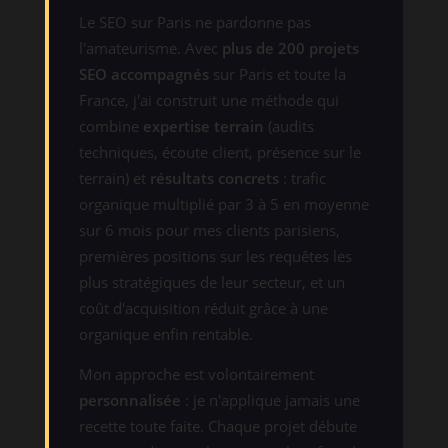
Le SEO sur Paris ne pardonne pas
l'amateurisme. Avec
plus de 200 projets
SEO accompagnés
sur Paris et toute la
France, j'ai construit une méthode qui
combine
expertise terrain
(audits
techniques, écoute client, présence sur le
terrain) et
résultats concrets
: trafic
organique multiplié par 3 à 5 en moyenne
sur 6 mois pour mes clients parisiens,
premières positions sur les requêtes les
plus stratégiques de leur secteur, et un
coût d'acquisition réduit grâce à une
organique enfin rentable.
Mon approche est volontairement
personnalisée
: je n'applique jamais une
recette toute faite. Chaque projet débute