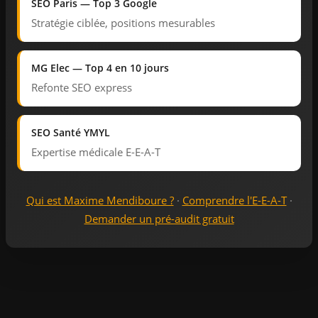
SEO Paris — Top 3 Google
Stratégie ciblée, positions mesurables
MG Elec — Top 4 en 10 jours
Refonte SEO express
SEO Santé YMYL
Expertise médicale E-E-A-T
Qui est Maxime Mendiboure ?
·
Comprendre l'E-E-A-T
·
Demander un pré-audit gratuit