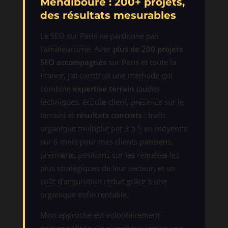
Mendiboure : 200+ projets,
des résultats mesurables
Le SEO sur Paris ne pardonne pas
l'amateurisme. Avec
plus de 200 projets
SEO accompagnés
sur Paris et toute la
France, j'ai construit une méthode qui
combine
expertise terrain
(audits
techniques, écoute client, présence sur le
terrain) et
résultats concrets
: trafic
organique multiplié par 3 à 5 en moyenne
sur 6 mois pour mes clients parisiens,
premières positions sur les requêtes les
plus stratégiques de leur secteur, et un
coût d'acquisition réduit grâce à une
organique enfin rentable.
Mon approche est volontairement