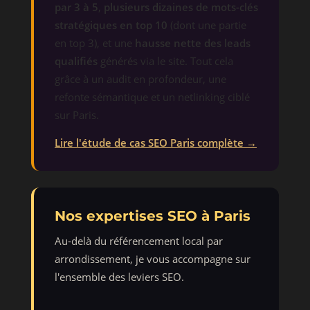
par 3 à 5
,
plusieurs dizaines de mots-clés
stratégiques en top 10
(dont une partie
en top 3), et une
hausse nette des leads
qualifiés
générés via le site. Tout cela
grâce à un audit en profondeur, une
refonte sémantique et un netlinking ciblé
sur Paris.
Lire l'étude de cas SEO Paris complète →
Nos expertises SEO à Paris
Au-delà du référencement local par
arrondissement, je vous accompagne sur
l'ensemble des leviers SEO.