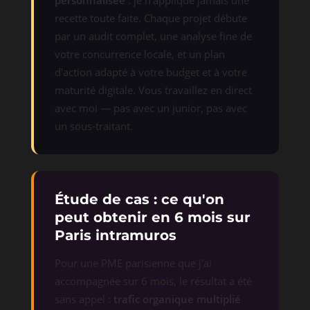
personnalisée
: je n'applique jamais une
recette toute faite. Chaque projet débute
par un audit complet, une analyse fine de
votre concurrence locale, et un plan
d'action adapté à votre budget et à votre
maturité digitale. Vous travaillez en direct
avec moi — pas avec un junior, pas avec
un sous-traitant.
Étude de cas : ce qu'on
peut obtenir en 6 mois sur
Paris intramuros
Pour une PME parisienne que j'ai
accompagnée sur 6 mois, le résultat a été
sans appel :
trafic organique multiplié